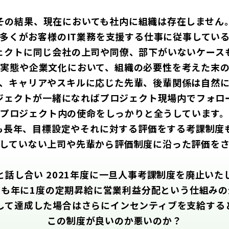
その結果、現在においても社内に組織は存在しません
多くがお客様のIT業務を支援する仕事に従事してい
ェクトに同じ会社の上司や同僚、部下がいないケース
実態や企業文化において、組織の必要性を考えた末
、キャリアやスキルに応じた先輩、後輩関係は自然
ジェクトが一緒になればプロジェクト現場内でフォロ
プロジェクト内の使命をしっかりと全うしています
も長年、目標設定やそれに対する評価をする考課制度
していない上司や先輩から評価制度に沿った評価を
と話し合い 2021年度に一旦人事考課制度を廃止いた
在も年に1度の定期昇給に営業利益分配という仕組みの
して達成した場合はさらにインセンティブを支給する
この制度が良いのか悪いのか？