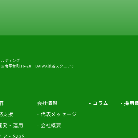
ールディング
谷区南平台町16-28 DAIWA渋谷スクエア6F
容
会社情報
コラム
採用
業務支援
代表メッセージ
開発・運用
会社概要
ア・SaaS