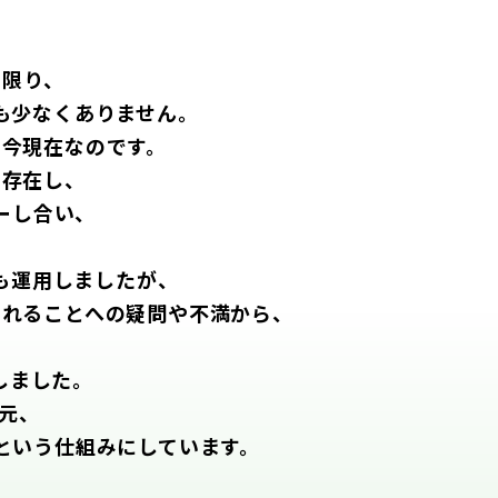
。
る限り、
も少なくありません。
の今現在なのです。
に存在し、
ーし合い、
。
も運用しましたが、
されることへの疑問や不満から、
しました。
元、
という仕組みにしています。